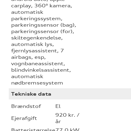
carplay, 360° kamera,
automatisk
parkeringssystem,
parkeringssensor (bag),
parkeringssensor (for),
skiltegenkendelse,
automatisk lys,
fjernlysassistent, 7
airbags, esp,
vognbaneassistent,
blindvinkelsassistent,
automatisk
nødbremsesystem
Tekniske data
Brændstof
El
920 kr. /
Ejerafgift
år
Batteristørrelse
77,0 kW