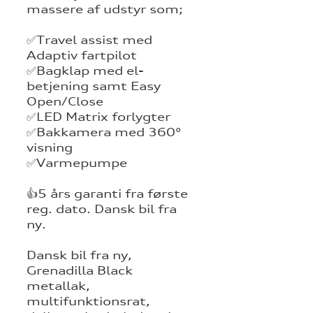
massere af udstyr som;
✅Travel assist med
Adaptiv fartpilot
✅Bagklap med el-
betjening samt Easy
Open/Close
✅LED Matrix forlygter
✅Bakkamera med 360°
visning
✅Varmepumpe
👍5 års garanti fra første
reg. dato. Dansk bil fra
ny.
Dansk bil fra ny,
Grenadilla Black
metallak,
multifunktionsrat,