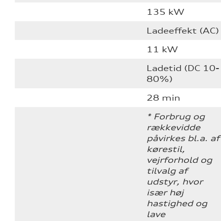
135 kW
Ladeeffekt (AC)
11 kW
Ladetid (DC 10-
80%)
28 min
* Forbrug og
rækkevidde
påvirkes bl.a. af
kørestil,
vejrforhold og
tilvalg af
udstyr, hvor
især høj
hastighed og
lave