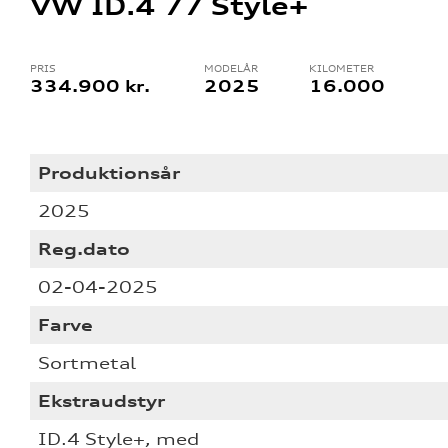
VW ID.4 77 Style+
PRIS
MODELÅR
KILOMETER
334.900 kr.
2025
16.000
Produktionsår
re
2025
tik
Reg.dato
02-04-2025
Farve
Sortmetal
Ekstraudstyr
ID.4 Style+, med