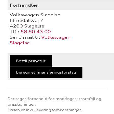
Forhandler
Volkswagen Slagelse
Elmedalsvej 7
4200 Slagelse
Tlf.:
58 50 43 00
Send mail til
Volkswagen
Slagelse
Bestil prøvetur
Beregn et finansieringsforslag
Der tages forbehold for ændringer, tastefejl og
prisstigninger.
Prisen er inkl. leveringsomkostninger.