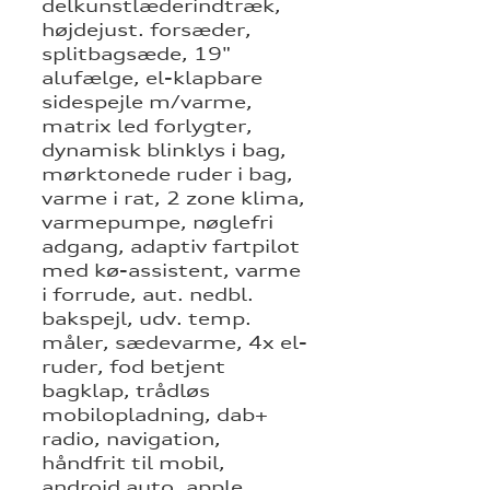
delkunstlæderindtræk,
højdejust. forsæder,
splitbagsæde, 19"
alufælge, el-klapbare
sidespejle m/varme,
matrix led forlygter,
dynamisk blinklys i bag,
mørktonede ruder i bag,
varme i rat, 2 zone klima,
varmepumpe, nøglefri
adgang, adaptiv fartpilot
med kø-assistent, varme
i forrude, aut. nedbl.
bakspejl, udv. temp.
måler, sædevarme, 4x el-
ruder, fod betjent
bagklap, trådløs
mobilopladning, dab+
radio, navigation,
håndfrit til mobil,
android auto, apple