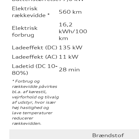
Elektrisk
560 km
rækkevidde *
16,2
Elektrisk
kWh/100
forbrug
km
Ladeeffekt (DC)
135 kW
Ladeeffekt (AC)
11 kW
Ladetid (DC 10-
28 min
80%)
* Forbrug og
rækkevidde påvirkes
bl.a. af kørestil,
vejrforhold og tilvalg
af udstyr, hvor især
høj hastighed og
lave temperaturer
reducerer
rækkevidden.
Brændstof