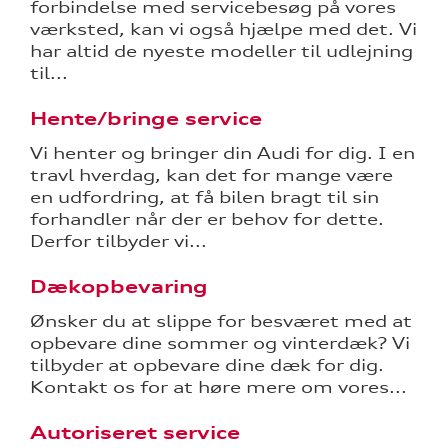
forbindelse med servicebesøg på vores
værksted, kan vi også hjælpe med det. Vi
udstyr
har altid de nyeste modeller til udlejning
til...
Hente/bringe service
l hjulskifte
Vi henter og bringer din Audi for dig. I en
over 5 år?
travl hverdag, kan det for mange være
en udfordring, at få bilen bragt til sin
forhandler når der er behov for dette.
Derfor tilbyder vi...
nementer til
Dækopbevaring
Ønsker du at slippe for besværet med at
opbevare dine sommer og vinterdæk? Vi
eret
tilbyder at opbevare dine dæk for dig.
Kontakt os for at høre mere om vores...
test
Autoriseret service