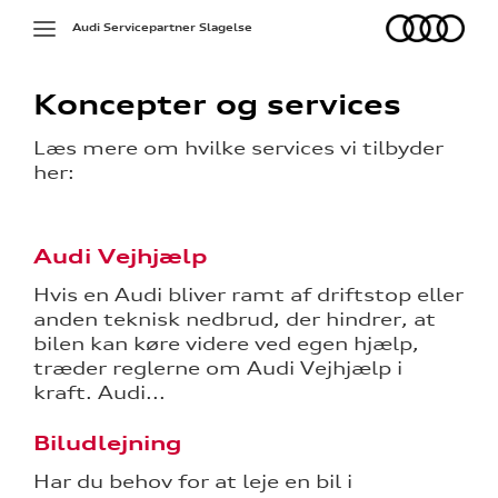
Audi
Toggle
Audi Servicepartner Slagelse
navigation
Koncepter og services
Læs mere om hvilke services vi tilbyder
her:
Audi Vejhjælp
på værkstedet
Hvis en Audi bliver ramt af driftstop eller
d på
anden teknisk nedbrud, der hindrer, at
bilen kan køre videre ved egen hjælp,
træder reglerne om Audi Vejhjælp i
kraft. Audi...
g services
Biludlejning
 og mindre
Har du behov for at leje en bil i