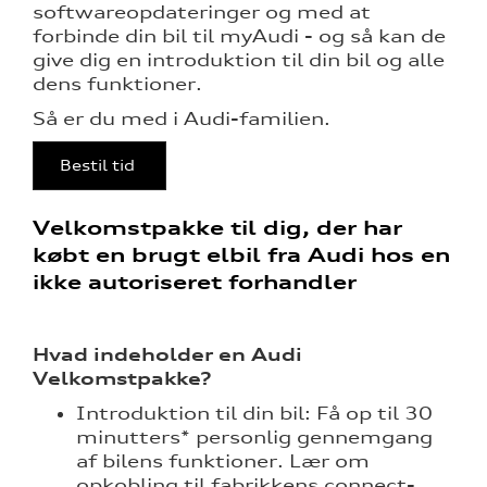
softwareopdateringer og med at
forbinde din bil til myAudi - og så kan de
udstyr
give dig en introduktion til din bil og alle
dens funktioner.
Så er du med i Audi-familien.
l hjulskifte
Bestil tid
over 5 år?
Velkomstpakke til dig, der har
købt en brugt elbil fra Audi hos en
nementer til
ikke autoriseret forhandler
Hvad indeholder en Audi
Velkomstpakke?
eret
Introduktion til din bil: Få op til 30
minutters* personlig gennemgang
test
af bilens funktioner. Lær om
opkobling til fabrikkens connect-