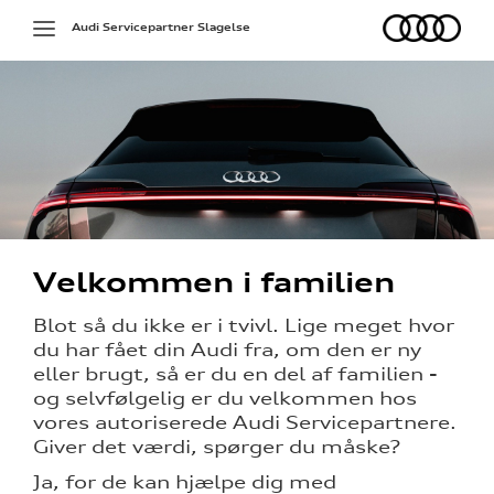
Audi
Toggle
Audi Servicepartner Slagelse
navigation
på værkstedet
Velkommen i familien
d på
Blot så du ikke er i tvivl. Lige meget hvor
du har fået din Audi fra, om den er ny
eller brugt, så er du en del af familien -
og selvfølgelig er du velkommen hos
g services
vores autoriserede Audi Servicepartnere.
Giver det værdi, spørger du måske?
 og mindre
Ja, for de kan hjælpe dig med