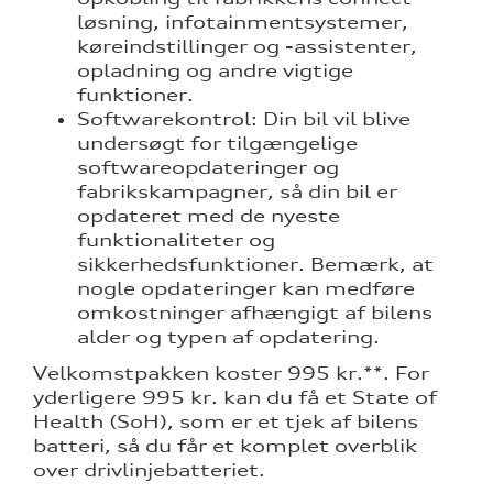
mstpakke
løsning, infotainmentsystemer,
køreindstillinger og -assistenter,
tirsdag og
opladning og andre vigtige
funktioner.
Softwarekontrol: Din bil vil blive
ed
undersøgt for tilgængelige
softwareopdateringer og
fabrikskampagner, så din bil er
opdateret med de nyeste
funktionaliteter og
sikkerhedsfunktioner. Bemærk, at
nogle opdateringer kan medføre
omkostninger afhængigt af bilens
alder og typen af opdatering.
Velkomstpakken koster 995 kr.**. For
yderligere 995 kr. kan du få et State of
Health (SoH), som er et tjek af bilens
batteri, så du får et komplet overblik
over drivlinjebatteriet.
re