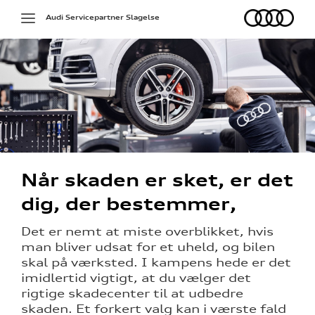
Audi
Toggle
Audi Servicepartner Slagelse
navigation
ed
Når skaden er sket, er det
dig, der bestemmer,
Det er nemt at miste overblikket, hvis
man bliver udsat for et uheld, og bilen
skal på værksted. I kampens hede er det
imidlertid vigtigt, at du vælger det
rigtige skadecenter til at udbedre
skaden. Et forkert valg kan i værste fald