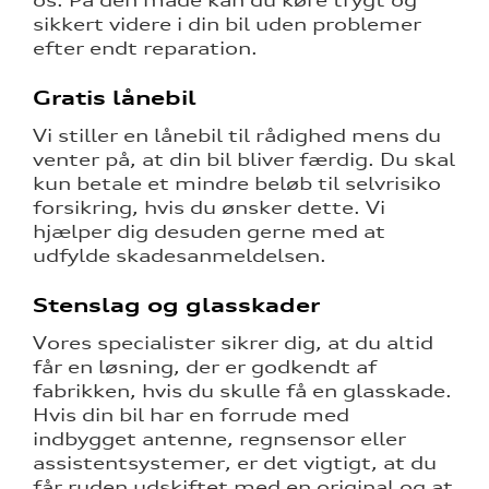
os. På den måde kan du køre trygt og
sikkert videre i din bil uden problemer
efter endt reparation.
Gratis lånebil
Vi stiller en lånebil til rådighed mens du
venter på, at din bil bliver færdig. Du skal
kun betale et mindre beløb til selvrisiko
forsikring, hvis du ønsker dette. Vi
hjælper dig desuden gerne med at
udfylde skadesanmeldelsen.
Stenslag og glasskader
Vores specialister sikrer dig, at du altid
får en løsning, der er godkendt af
fabrikken, hvis du skulle få en glasskade.
Hvis din bil har en forrude med
indbygget antenne, regnsensor eller
assistentsystemer, er det vigtigt, at du
får ruden udskiftet med en original og at