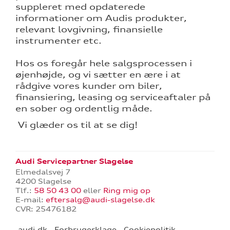
suppleret med opdaterede
informationer om Audis produkter,
relevant lovgivning, finansielle
instrumenter etc.
Hos os foregår hele salgsprocessen i
øjenhøjde, og vi sætter en ære i at
rådgive vores kunder om biler,
finansiering, leasing og serviceaftaler på
re
en sober og ordentlig måde.
Vi glæder os til at se dig!
tik
Audi Servicepartner Slagelse
Elmedalsvej 7
4200 Slagelse
Tlf.:
58 50 43 00
eller
Ring mig op
E-mail:
eftersalg@audi-slagelse.dk
CVR: 25476182
audi.dk
Forbrugerklage
Cookiepolitik