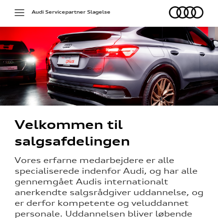
Audi
Toggle
Audi Servicepartner Slagelse
navigation
deling
g
Velkommen til
salgsafdelingen
ed
Vores erfarne medarbejdere er alle
specialiserede indenfor Audi, og har alle
gennemgået Audis internationalt
anerkendte salgsrådgiver uddannelse, og
er derfor kompetente og veluddannet
personale. Uddannelsen bliver løbende