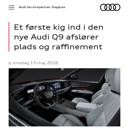
Audi
Toggle
Audi Servicepartner Slagelse
navigation
Et første kig ind i den
nye Audi Q9 afslører
plads og raffinement
onsdag 13 maj 2026
ed