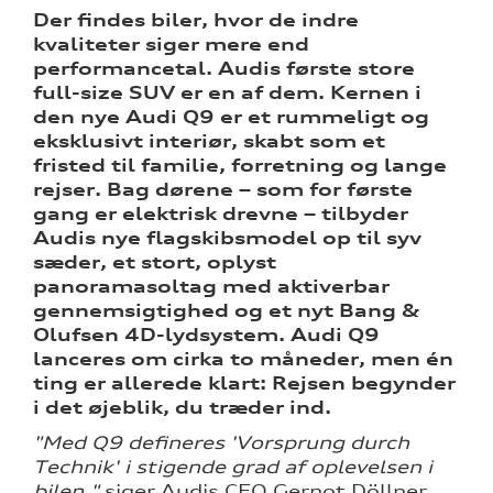
Der findes biler, hvor de indre
kvaliteter siger mere end
ine
performancetal. Audis første store
full-size SUV er en af dem. Kernen i
 Audi
den nye Audi Q9 er et rummeligt og
et
eksklusivt interiør, skabt som et
fristed til familie, forretning og lange
rejser. Bag dørene – som for første
gang er elektrisk drevne – tilbyder
Audis nye flagskibsmodel op til syv
sæder, et stort, oplyst
re
panoramasoltag med aktiverbar
gennemsigtighed og et nyt Bang &
Olufsen 4D-lydsystem. Audi Q9
tik
lanceres om cirka to måneder, men én
ting er allerede klart: Rejsen begynder
i det øjeblik, du træder ind.
"Med Q9 defineres 'Vorsprung durch
Technik' i stigende grad af oplevelsen i
bilen,"
siger Audis CEO Gernot Döllner.