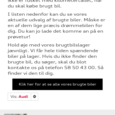
ikke er
fusket med kilometertallet
, når
du skal købe brugt bil.
I listen nedenfor kan du se vores
aktuelle udvalg af brugte biler. Måske er
en af dem lige præcis drømmebilen for
dig. Du kan jo lade det komme an på en
prøvetur!
Hold øje med vores brugtbilslager
re
jævnligt. Vi får hele tiden spændende
biler på lager. Hvis du ikke finder den
brugte bil, du søger, skal du blot
tik
kontakte os på telefon
58 50 43 00
. Så
finder vi den til dig.
Klik her for at se alle vores brugte biler
Vis:
Audi