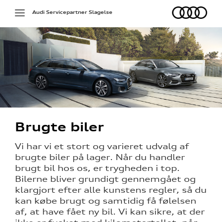
Audi
Toggle
Audi Servicepartner Slagelse
navigation
deling
g
Brugte biler
Vi har vi et stort og varieret udvalg af
brugte biler på lager.
Når du handler
ed
brugt bil hos os, er trygheden i top.
Bilerne bliver grundigt gennemgået og
klargjort efter alle kunstens regler, så du
kan købe brugt og samtidig få følelsen
af, at have fået ny bil. Vi kan sikre, at der