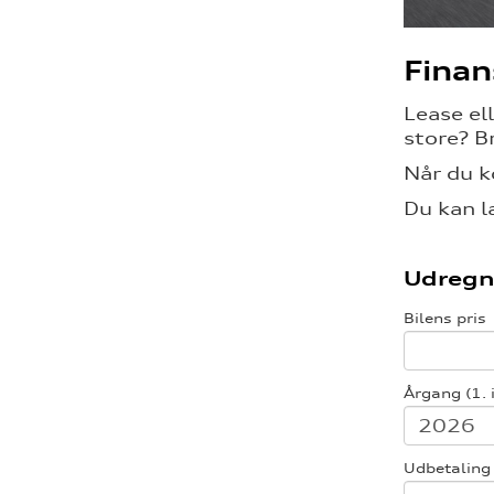
Finan
Lease el
store? B
Når du k
Du kan l
Udregn
Bilens pris
Årgang (1. 
Udbetaling