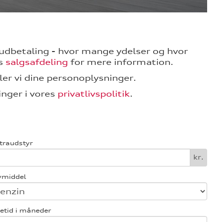
 i udbetaling - hvor mange ydelser og hvor
es
salgsafdeling
for mere information.
er vi dine personoplysninger.
nger i vores
privatlivspolitik
.
traudstyr
kr.
vmiddel
etid i måneder