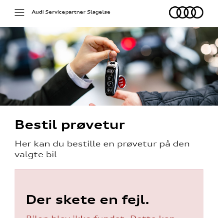
Audi
Toggle
Audi Servicepartner Slagelse
navigation
ed
Bestil prøvetur
Her kan du bestille en prøvetur på den
valgte bil
Der skete en fejl.