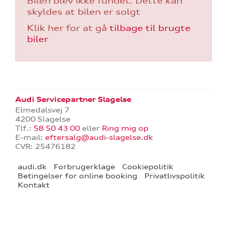
Bilen blev ikke fundet. Dette kan
skyldes at bilen er solgt
Klik her for at gå
tilbage til brugte
biler
re
tik
Audi Servicepartner Slagelse
Elmedalsvej 7
4200 Slagelse
Tlf.:
58 50 43 00
eller
Ring mig op
E-mail:
eftersalg@audi-slagelse.dk
CVR: 25476182
audi.dk
Forbrugerklage
Cookiepolitik
Betingelser for online booking
Privatlivspolitik
Kontakt